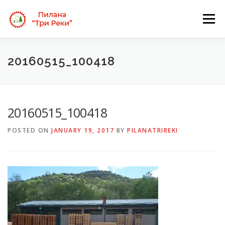
Skip
to
Menu
content
ПОЧЕТНА
ЗА НАС
УСЛУГИ
ГАЛЕРИЈА
20160515_100418
КОНТАКТ
20160515_100418
POSTED ON
JANUARY 19, 2017
BY
PILANATRIREKI